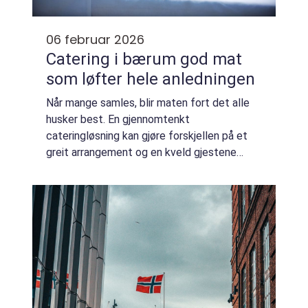
06 februar 2026
Catering i bærum god mat
som løfter hele anledningen
Når mange samles, blir maten fort det alle
husker best. En gjennomtenkt
cateringløsning kan gjøre forskjellen på et
greit arrangement og en kveld gjestene
snakker om i lang tid. I Bærum finnes det
mange muligheter, men flere ser nå etter
leverandører...