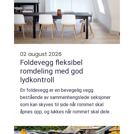
02 august 2026
Foldevegg fleksibel
romdeling med god
lydkontroll
En foldevegg er en bevegelig vegg
bestående av sammenhengslede seksjoner
som kan skyves til side når rommet skal
åpnes opp, og lukkes når rommet skal deles.
Den gir fleksibel bruk av arealer, samtidig
som moderne løsninger tilbyr svært god
lydisolasj...