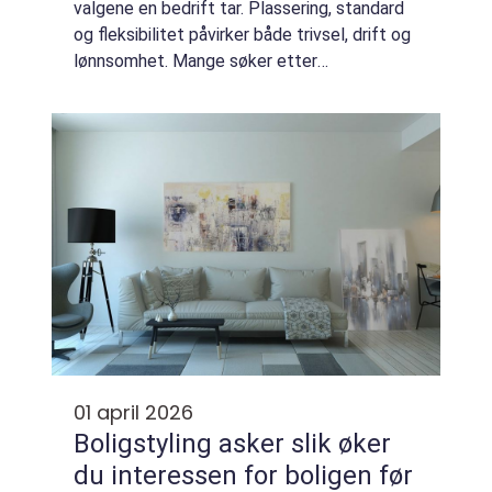
valgene en bedrift tar. Plassering, standard
og fleksibilitet påvirker både trivsel, drift og
lønnsomhet. Mange søker etter
næringseiendom til leie fordi de ønsker
mindre risiko enn ved å kjøpe, samtidig ...
01 april 2026
Boligstyling asker slik øker
du interessen for boligen før