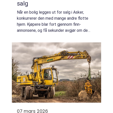
salg
Når en bolig legges ut for salg i Asker,
konkurrerer den med mange andre flotte
hjem. Kjøpere blar fort gjennom finn-
annonsene, og få sekunder avgjør om de
klikker seg videre eller stopper opp.
Nettopp derfor har boligstyling Asker blitt
en viktig de...
07 mars 2026