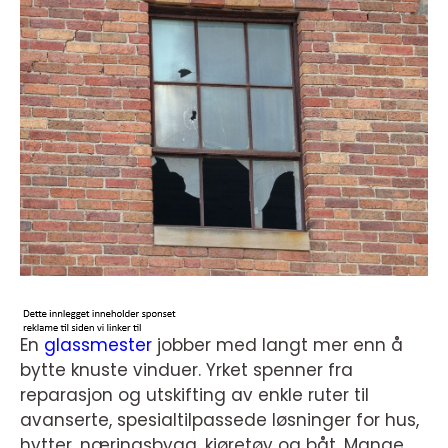
En
glassmester
jobber med langt mer enn å
bytte knuste vinduer. Yrket spenner fra
reparasjon og utskifting av enkle ruter til
avanserte, spesialtilpassede løsninger for hus,
hytter, næringsbygg, kjøretøy og båt. Mange